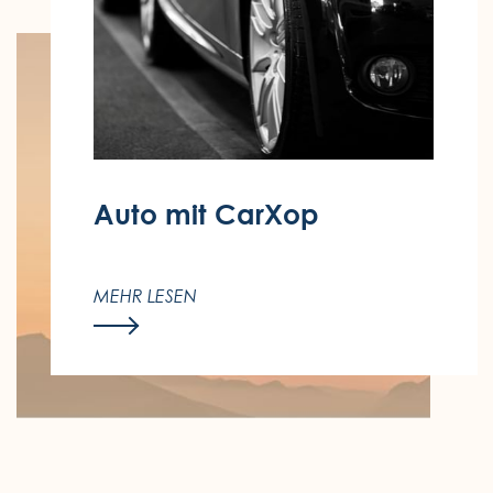
Auto mit CarXop
Entdecken Sie Madeira ganz flexibel –
mit einem Sonderrabatt bei CarXop für
MEHR LESEN
alle Enotel-Gäste.