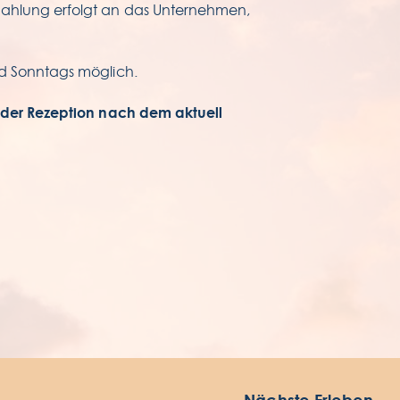
Zahlung erfolgt an das Unternehmen,
nd Sonntags möglich.
NOTEL SUNSET BAY
enida 1º Maio.
n der Rezeption nach dem aktuell
60-209 Ponta do Sol
gião Autónoma da Madeira - Portugal.