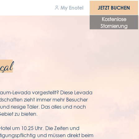
JETZT BUCHEN
My Enotel
JETZT BUCHEN
Kostenlose
Stornierung
uszeichnungen
ewerbungen
çal
gänglichkeit
llgemeinen
Traum-Levada vorgestellt? Diese Levada
eschäftsbedingungen
ndschaften zieht immer mehr Besucher
und riesige Täler. Das alles und noch
tenschutzrichtlinie
ebiet zu bieten.
tel um 10.25 Uhr. Die Zeiten und
tigungspflichtig und müssen direkt beim