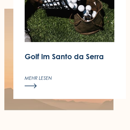
Golf im Santo da Serra
Erleben Sie Golf inmitten der Natur
Madeiras – mit exklusiven Rabatten für
MEHR LESEN
Enotel-Gäste im Golfclub Santo da
Serra.