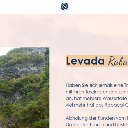
a
b
Levada
Raba
zu
a
Haben Sie sich jemals eine 
g
mit ihren faszinierenden La
an, hat mehrere Wasserfälle 
da
viel mehr hat das Rabaçal-G
Abholung der Kunden vom Ho
Daten der Touren sind bestä