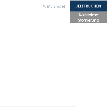
JETZT BUCHEN
JETZT BUCHEN
My Enotel
Kostenlose
Stornierung
chhaltigkeit
gänglichkeit
llgemeinen geschäftsbedingungen
tenschutzrichtlinie