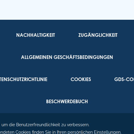
E
Ru
90
NACHHALTIGKEIT
ZUGÄNGLICHKEIT
Re
ALLGEMEINEN GESCHÄFTSBEDINGUNGEN
TENSCHUTZRICHTLINIE
COOKIES
GDS-CO
BESCHWERDEBUCH
©
2026
Enotel | Made by
Amadeus.