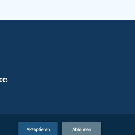
NOTEL HOTELS & RESORTS
a Simplício dos Passos Gouveia, 29.
04-576 Funchal
gião Autónoma da Madeira - Portugal
DES