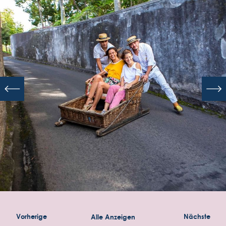
ENOTEL MAGNÓLIA
Rua Dr Pita, 6
9000-089 Funchal
Região Autónoma da Madeira - Portugal.
COOKIES
FOLGEN SIE UNS
Vorherige
Alle Anzeigen
Nächste