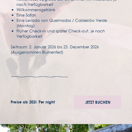
nach Verfügbarkeit
Willkommensgetränk
Eine Safari
Eine Levada von Queimadas / Caldeirão Verde
(Montag)
Früher Check-in und später Check-out, je nach
Verfügbarkeit
Zeitraum: 2. Januar 2026 bis 23. Dezember 2026
(Ausgenommen Blumenfest)
auszeichnungen
bewerbungen
zugänglichkeit
allgemeinen geschäftsbedingungen
Preise ab
202€
Per night
JETZT BUCHEN
datenschutzrichtlinie