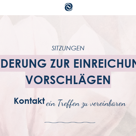
a
SITZUNGEN
b
DERUNG ZUR EINREICH
zu
VORSCHLÄGEN
a
g
Kontakt
ein Treffen zu vereinbaren
da