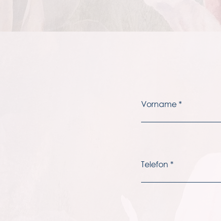
galerie
kontakt & lage
faqs