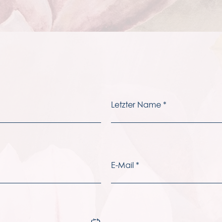
E
Ru
90
Re