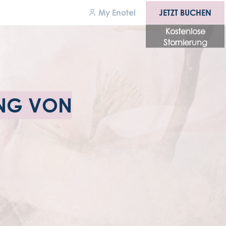
JETZT BUCHEN
My Enotel
JETZT BUCHEN
Kostenlose
Stornierung
uszeichnungen
ewerbungen
UNG VON
gänglichkeit
llgemeinen
eschäftsbedingungen
tenschutzrichtlinie