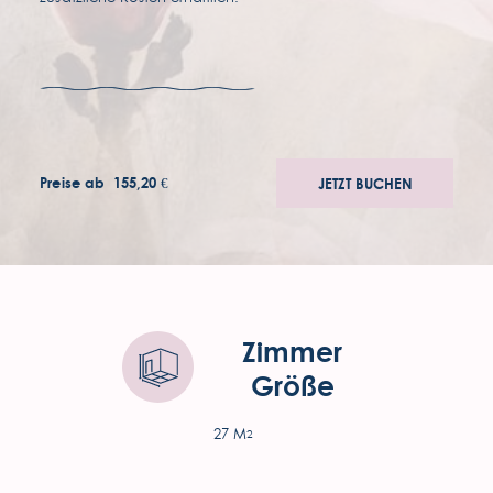
Preise ab
155,20 €
JETZT BUCHEN
auszeichnungen
bewerbungen
zugänglichkeit
Zimmer
Größe
allgemeinen geschäftsbedingungen
datenschutzrichtlinie
27 M
2