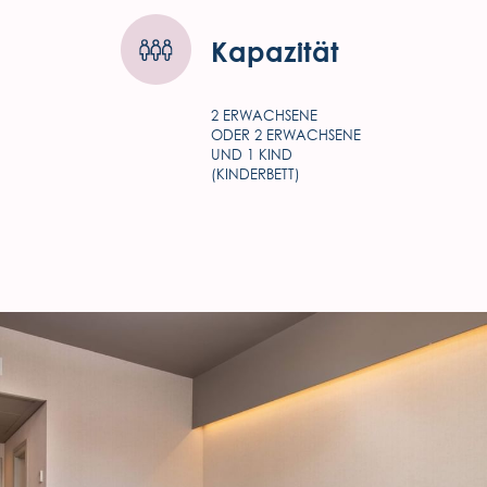
Kapazität
2 ERWACHSENE
ENOTEL MAGNÓLIA
ODER 2 ERWACHSENE
UND 1 KIND
Rua Dr Pita, 6
(KINDERBETT)
9000-089 Funchal
Região Autónoma da Madeira - Portugal.
COOKIES
FOLGEN SIE UNS