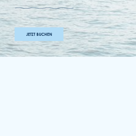
JETZT BUCHEN
auszeichnungen
bewerbungen
zugänglichkeit
allgemeinen geschäftsbedingungen
datenschutzrichtlinie