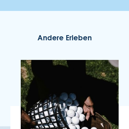
Andere Erleben
ENOTEL LIDO
Rua Simplício dos Passos Gouveia, 29.
9004-576 Funchal
Região Autónoma da Madeira - Portugal
COOKIES