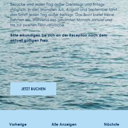
Besuche sind jeden Tag außer Dienstags und Fritags
möglich. In den Monaten Juli, August und September fährt
das Schiff jeden Tag außer freitags. Das Boot bietet keine
Fahrten an: Während des gesamten Monats Januar und
bis zur zweiten Februarwoche.
Bitte erkundigen Sie sich an der Rezeption nach dem
aktuell gültigen Preis.
auszeichnungen
bewerbungen
JETZT BUCHEN
zugänglichkeit
allgemeinen geschäftsbedingungen
Vorherige
Alle Anzeigen
Nächste
datenschutzrichtlinie