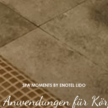
SPA MOMENTS BY ENOTEL LIDO
he Anwendungen für Kö