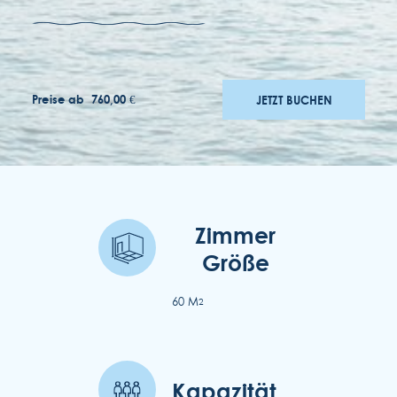
Preise ab
760,00 €
JETZT BUCHEN
auszeichnungen
Zimmer
Größe
bewerbungen
60 M
2
zugänglichkeit
allgemeinen geschäftsbedingungen
Kapazität
datenschutzrichtlinie