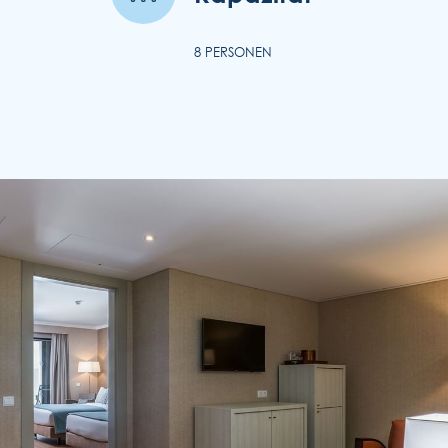
8 PERSONEN
ENOTEL LIDO
Rua Simplício dos Passos Gouveia, 29.
9004-576 Funchal
Região Autónoma da Madeira - Portugal
COOKIES