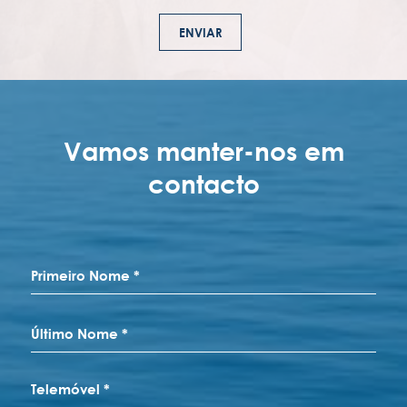
ENVIAR
ENOTEL MAGNÓLIA
Rua Dr Pita, 6
9000-089 Funchal
Região Autónoma da Madeira - Portugal.
COOKIES
SIGA-NOS