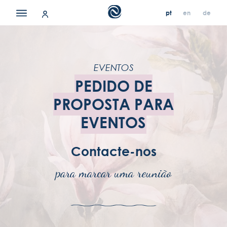
pt
en
de
pt
pt
en
en
de
de
quartos
gastronomia
EVENTOS
PEDIDO DE
serviços
PROPOSTA PARA
spa
EVENTOS
ofertas
Contacte-nos
experiências
para marcar uma reunião
reuniões & eventos
galeria
contacto & localização