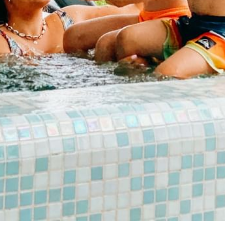
acessibilidade
termos condiçoes
politica de privacidade
ENOTEL HOTELS & RESORTS
Rua Simplício dos Passos Gouveia, 29.
9004-576 Funchal
Região Autónoma da Madeira - Portugal