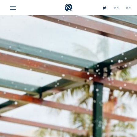
pt
en
de
pt
pt
en
en
de
de
os nossos hotéis
contacto & localização
ofertas
sobre nós
carreiras