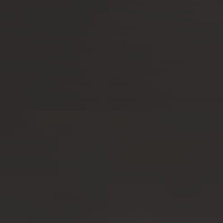
ENOTEL SANTO DA SERRA
Sítio dos Casais Próximo 9200-160 Machico Madeira -
Portugal
COOKIES
SIGA-NOS
CONTATE-NOS