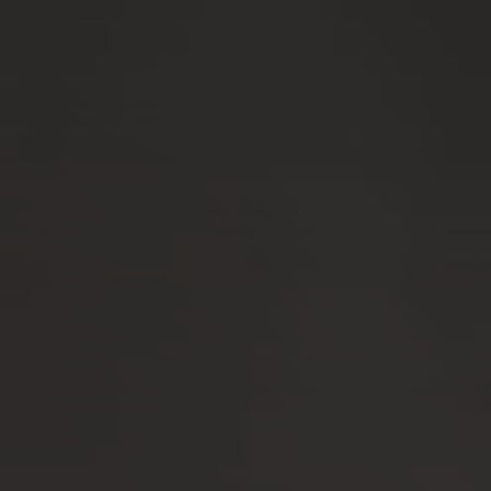
prémios
carreiras
acessibilidades
termos & condições
política de privacidade