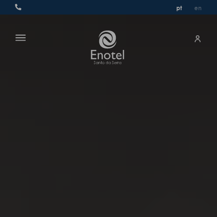
pt
en
pt
en
en
quartos & suíte
gastronomia
serviços
ofertas
experiências
galeria
contato & localização
perguntas frequentes