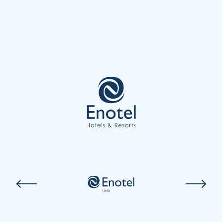
acessibilidade
termos condiçoes
politica de privacidade
ENOTEL HOTELS & RESORTS
Rua Simplício dos Passos Gouveia, 29.
9004-576 Funchal
Região Autónoma da Madeira - Portugal