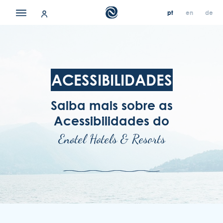
pt
en
de
pt
pt
en
en
de
de
os nossos hotéis
contacto & localização
ACESSIBILIDADES
ofertas
Saiba mais sobre as
sobre nós
Acessibilidades do
carreiras
Enotel Hotels & Resorts