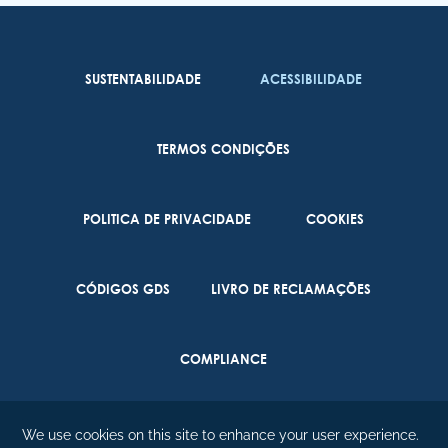
COOKIES
SUSTENTABILIDADE
ACESSIBILIDADE
TERMOS CONDIÇÕES
CONTATE-NOS
POLITICA DE PRIVACIDADE
COOKIES
(351) 291 702 003
CÓDIGOS GDS
LIVRO DE RECLAMAÇÕES
COMPLIANCE