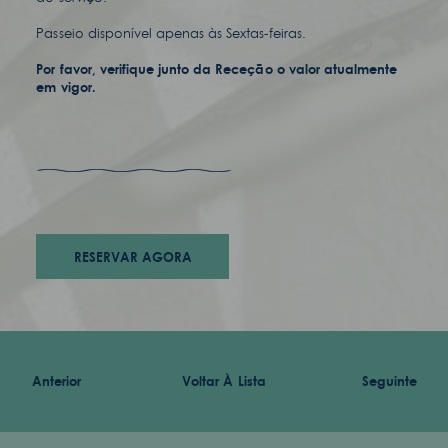
Passeio disponível apenas às Sextas-feiras.
Por favor, verifique junto da Receção o valor atualmente
em vigor.
prémios
carreiras
acessibilidades
termos & condições
RESERVAR AGORA
política de privacidade
Anterior
Voltar À Lista
Seguinte