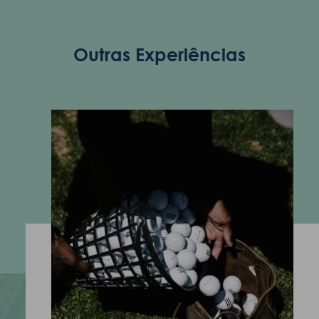
ENOTEL SANTO DA SERRA
Sítio dos Casais Próximo 9200-160 Machico Madeira -
Outras Experiências
Portugal
COOKIES
SIGA-NOS
CONTATE-NOS