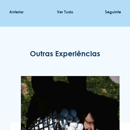
Anterior
Ver Tudo
Seguinte
ENOTEL LIDO
Outras Experiências
Rua Simplício dos Passos Gouveia, 29.
9004-576 Funchal
Região Autónoma da Madeira - Portugal
COOKIES