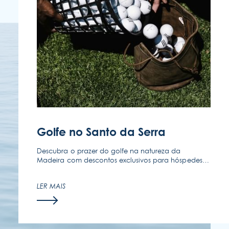
SIGA-NOS
CONTATE-NOS
(351) 291 702 003
Golfe no Santo da Serra
Descubra o prazer do golfe na natureza da
Madeira com descontos exclusivos para hóspedes
Enotel, no Clube de Golfe do Santo da Serra.
LER MAIS