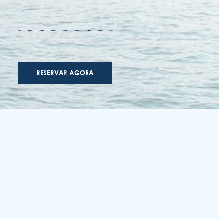
acessibilidade
termos condiçoes
politica de privacidade
RESERVAR AGORA
ENOTEL HOTELS & RESORTS
Rua Simplício dos Passos Gouveia, 29.
9004-576 Funchal
Região Autónoma da Madeira - Portugal