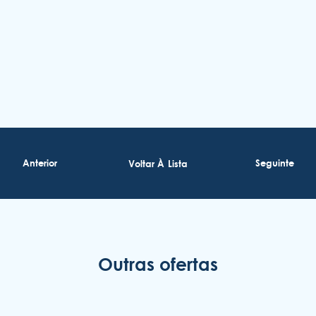
COOKIES
CONTATE-NOS
Anterior
Voltar À Lista
Seguinte
(351) 291 702 003
Outras ofertas