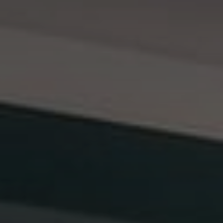
prémios
carreiras
acessibilidades
termos & condições
política de privacidade