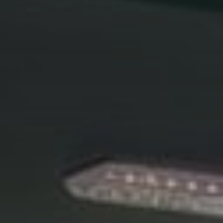
ENOTEL MAGNÓLIA
Rua Dr Pita, 6
9000-089 Funchal
Região Autónoma da Madeira - Portugal.
COOKIES
SIGA-NOS