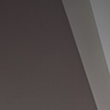
galeria
contacto & localização
perguntas frequentes