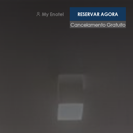
RESERVAR AGORA
My Enotel
RESERVAR AGORA
Cancelamento Gratuito
rémios
rreiras
essibilidades
ermos & condições
lítica de privacidade