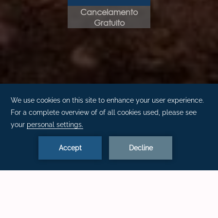
Cancelamento
Gratuito